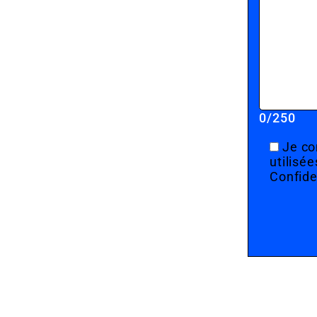
0
/250
Je co
utilisé
Confide