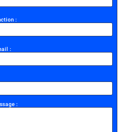
ction :
ail :
ssage :