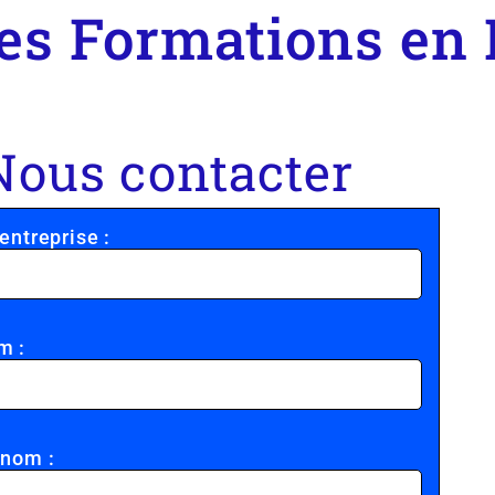
es Formations en 
Nous contacter
entreprise :
m :
énom :