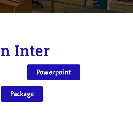
n Inter
Powerpoint
Package