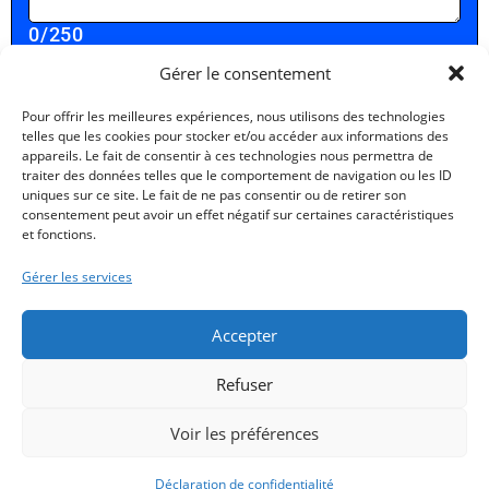
0
/250
Gérer le consentement
Je consens à ce que mes données soient
utilisées conformément à la Politique de
Pour offrir les meilleures expériences, nous utilisons des technologies
Confidentialité.
telles que les cookies pour stocker et/ou accéder aux informations des
appareils. Le fait de consentir à ces technologies nous permettra de
traiter des données telles que le comportement de navigation ou les ID
uniques sur ce site. Le fait de ne pas consentir ou de retirer son
consentement peut avoir un effet négatif sur certaines caractéristiques
et fonctions.
Politique de confidentialité
Gérer les services
Accepter
Refuser
Qui sommes nous ?
Formations
Voir les préférences
Evolution professionnelle
CFA
Nos formations continues
Nous contacter
Déclaration de confidentialité